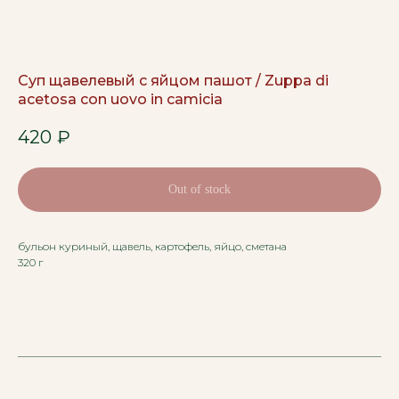
Суп щавелевый с яйцом пашот / Zuppa di
acetosa con uovo in camicia
420
₽
Out of stock
бульон куриный, щавель, картофель, яйцо, сметана
320 г