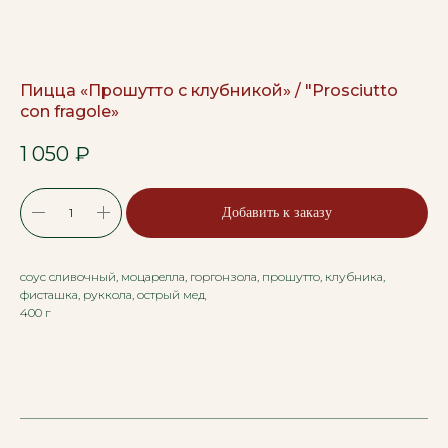
Пицца «Прошутто с клубникой» / "Prosciutto
con fragole»
1 050
₽
Добавить к заказу
соус сливочный, моцарелла, горгонзола, прошутто, клубника,
фисташка, руккола, острый мед
400 г