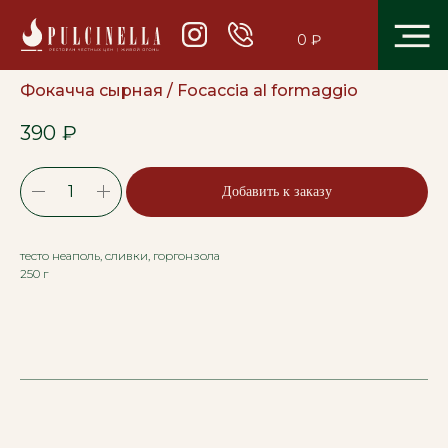
0 ₽
Фокачча сырная / Focaccia al formaggio
390
₽
Добавить к заказу
тесто неаполь, сливки, горгонзола
250 г