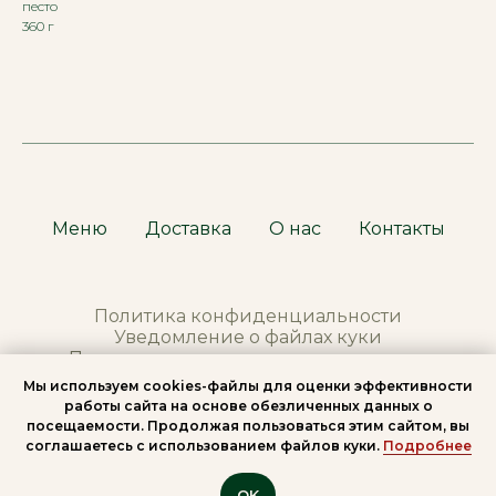
песто
360 г
Меню
Доставка
О нас
Контакты
Политика конфиденциальности
Уведомление о файлах куки
Правила продажи
тов
аров в интернет
Мы используем сookies-файлы для оценки эффективности
работы сайта на основе обезличенных данных о
*Meta Platforms Inc. (владелец Instagram) —
посещаемости. Продолжая пользоваться этим сайтом, вы
организация признана экстремистской, её
соглашаетесь с использованием файлов куки.
Подробнее
деятельность запрещена на территории
России.
OK