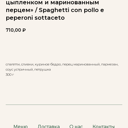
цыпленком и маринованным
перцем» / Spaghetti con pollo e
peperoni sottaceto
710,00
₽
Добавить к заказу
спагетти, сливки, куриное бедро, перец маринованный, пармезан,
соус устричный, петрушка
300 г
Меню
Доставка
О нас
Контакты