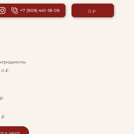
+7 (909) 441-18-09
0 ₽
ингредиенты
 0 ₽
 ₽
 ₽
ть к заказу