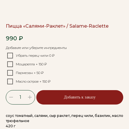
Пицца «Салями-Раклет» / Salame-Raclette
990
₽
Добавьте или уберите ингредиенты
Убрать перец чили 0 ₽
Моцарелла + 150 ₽
Пармезан + 50 ₽
Масло острое + 150 ₽
Добавить к заказу
соус томатный, салями, сыр раклет, перец чили, базилик, масло
трюфельное
420 г