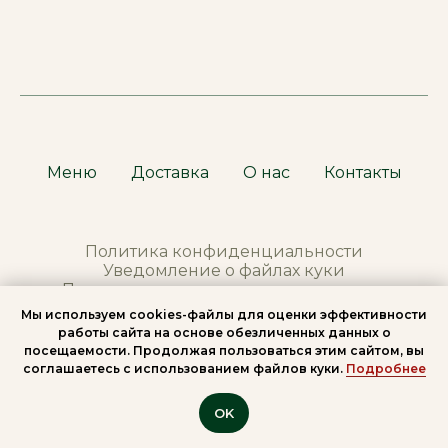
Меню
Доставка
О нас
Контакты
Политика конфиденциальности
Уведомление о файлах куки
Правила продажи
тов
аров в интернет
Мы используем сookies-файлы для оценки эффективности
работы сайта на основе обезличенных данных о
*Meta Platforms Inc. (владелец Instagram) —
посещаемости. Продолжая пользоваться этим сайтом, вы
организация признана экстремистской, её
соглашаетесь с использованием файлов куки.
Подробнее
деятельность запрещена на территории
России.
OK