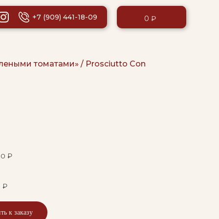
+7 (909) 441-18-09
0 ₽
леными томатами» / Prosciutto Con
80 ₽
 ₽
ть к заказу