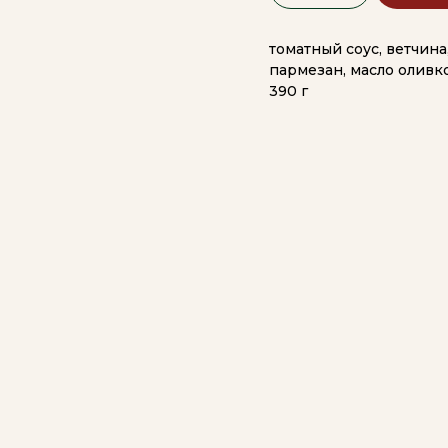
томатный соус, ветчина
пармезан, масло оливк
390 г