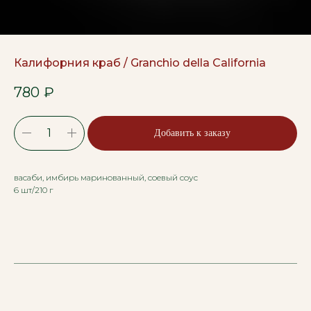
Калифорния краб / Granchio della California
780
₽
Добавить к заказу
васаби, имбирь маринованный, соевый соус
6 шт/210 г