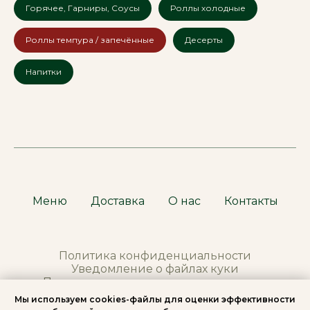
Горячее, Гарниры, Соусы
Роллы холодные
Роллы темпура / запечённые
Десерты
Напитки
Меню
Доставка
О нас
Контакты
Политика конфиденциальности
Уведомление о файлах куки
Правила продажи
тов
аров в интернет
Мы используем сookies-файлы для оценки эффективности