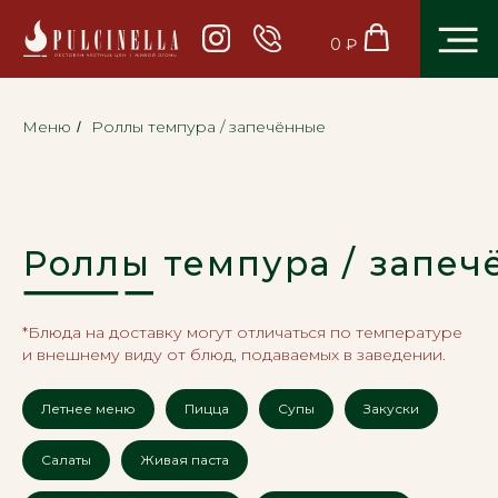
0 ₽
Меню
Роллы темпура / запечённые
/
Роллы темпура / запечённые
*Блюда на доставку могут отличаться по температуре
и внешнему виду от блюд, подаваемых в заведении.
Летнее меню
Пицца
Супы
Закуски
Салаты
Живая паста